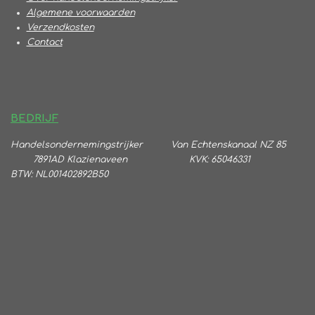
Algemene voorwaarden
Verzendkosten
Contact
BEDRIJF
Handelsondernemingstrijker
Va
n Echtenskanaal NZ 85
7891AD Klazienaveen KVK: 65046331
BTW:
NL001402892B50