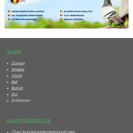
S
HOP
Duiven
Vogels
Hond
Kat
Konijn
Kip
Erfdieren
KLANTENSERVICE
Over handelondernemingstrijker