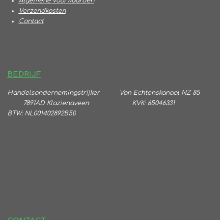
Algemene voorwaarden
Verzendkosten
Contact
BEDRIJF
Handelsondernemingstrijker
Va
n Echtenskanaal NZ 85
7891AD Klazienaveen KVK: 65046331
BTW:
NL001402892B50