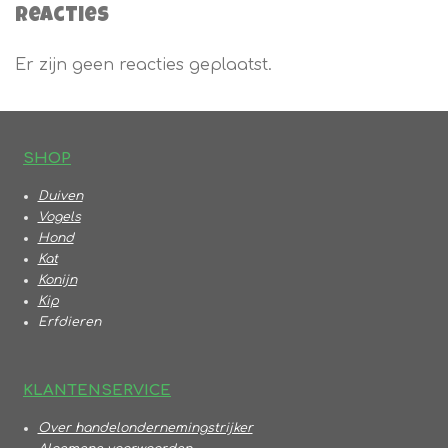
Reacties
Er zijn geen reacties geplaatst.
S
HOP
Duiven
Vogels
Hond
Kat
Konijn
Kip
Erfdieren
KLANTENSERVICE
Over handelondernemingstrijker