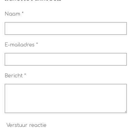
e
l
r
e
n
e
n
Naam *
E-mailadres *
Bericht *
Verstuur reactie