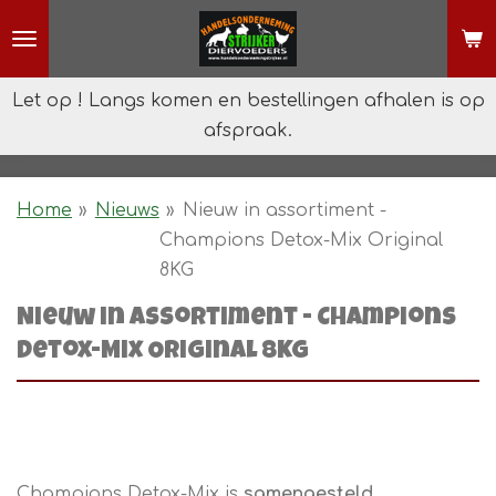
Ga
direct
naar
Let op ! Langs komen en bestellingen afhalen is op
de
afspraak.
hoofdinhoud
Home
»
Nieuws
»
Nieuw in assortiment -
Champions Detox-Mix Original
8KG
Nieuw in assortiment - Champions
Detox-Mix Original 8KG
Champions Detox-Mix is
samengesteld