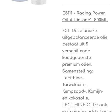
E5111 - Racing Power
Oil All-in-one1 500ML
E511 Deze unieke
uitgebalanceerde olie
bestaat uit
5
verschillende
koudgeperste
premium oliën
.
Samenstelling:
Lecithine-,
Tarwekiem-,
Kempzaad-, Komijn-
en kokosolie.
LECITHINE OLIE: ook
wel
spierbrandstof
gen