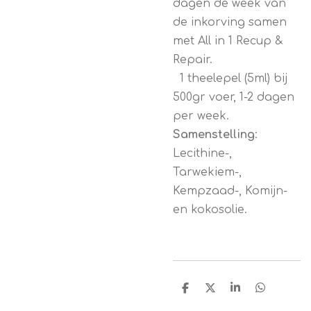
dagen de week van
de inkorving samen
met All in 1 Recup &
Repair.
1 theelepel (5ml) bij
500gr voer, 1-2 dagen
per week.
Samenstelling
:
Lecithine-,
Tarwekiem-,
Kempzaad-, Komijn-
en kokosolie.
D
D
S
D
e
e
h
e