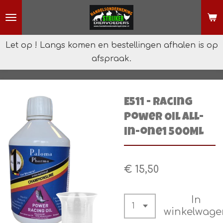
Ga
direct
naar
Let op ! Langs komen en bestellingen afhalen is op
de
afspraak.
hoofdinhoud
E511 - Racing
Power Oil All-
in-one1 500ML
€ 15,50
In
winkelwage