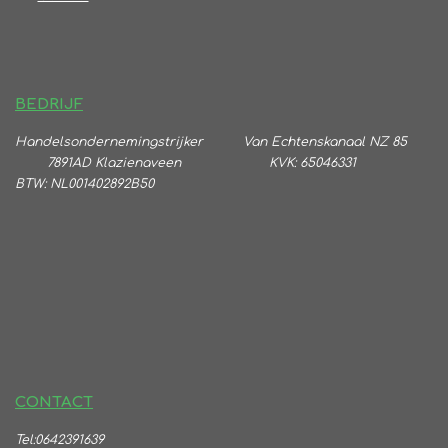
BEDRIJF
Handelsondernemingstrijker
Va
n Echtenskanaal NZ 85
7891AD Klazienaveen KVK: 65046331
BTW:
NL001402892B50
CONTACT
Tel:0642391639