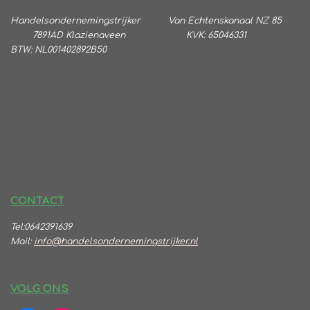
Handelsondernemingstrijker
Va
n Echtenskanaal NZ 85
7891AD Klazienaveen KVK: 65046331
BTW:
NL001402892B50
CONTACT
Tel:0642391639
Mail:
info@handelsondernemingstrijker.nl
VOLG ONS