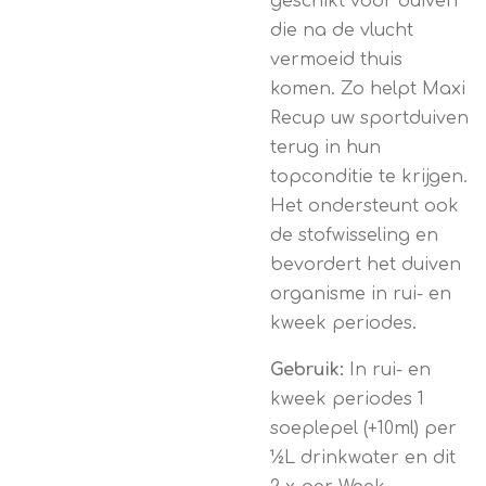
geschikt voor duiven
die na de vlucht
vermoeid thuis
komen.
Zo helpt Maxi
Recup uw sportduiven
terug in hun
topconditie te krijgen.
Het ondersteunt ook
de stofwisseling en
bevordert het duiven
organisme in rui- en
kweek periodes.
Gebruik:
In rui- en
kweek periodes 1
soeplepel (+10ml) per
½L drinkwater en dit