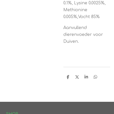
0.1%, Lysine 0.0025%,
Methionine
0.005%,Vocht 85%
Aanvullend
dierenvoeder voor
Duiven.
D
D
S
D
e
e
h
e
l
e
a
l
e
l
r
e
n
e
n
S
HOP