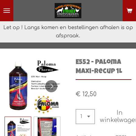
Ga
direct
naar
Let op ! Langs komen en bestellingen afhalen is op
de
afspraak.
hoofdinhoud
E552 - Paloma
Maxi-Recup 1L
€ 12,50
In
winkelwage