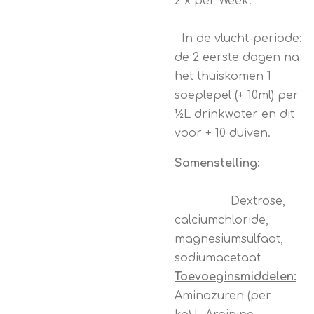
2 x per Week.
In de vlucht-periode:
de 2 eerste dagen na
het thuiskomen 1
soeplepel (+ 10ml) per
½L drinkwater en dit
voor + 10 duiven.
Samenstelling:
Dextrose,
calciumchloride,
magnesiumsulfaat,
sodiumacetaat
Toevoeginsmiddelen:
Aminozuren (per