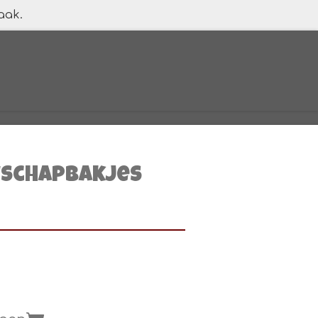
aak.
wschapbakjes