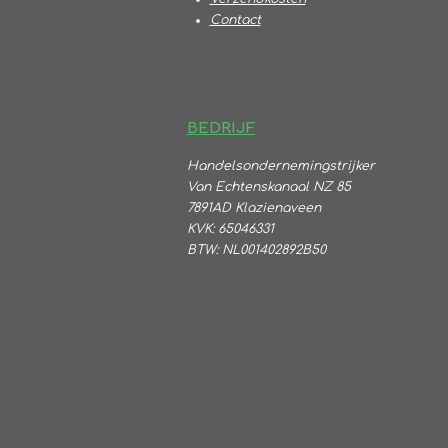
Contact
BEDRIJF
Handelsondernemingstrijker
Va
n Echtenskanaal NZ 85
7891AD Klazienaveen
KVK: 65046331
BTW:
NL001402892B50