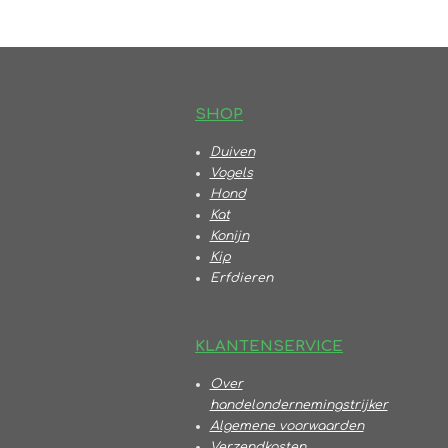
S
HOP
Duiven
Vogels
Hond
Kat
Konijn
Kip
Erfdieren
KLANTENSERVICE
Over
handelondernemingstrijker
Algemene voorwaarden
Verzendkosten