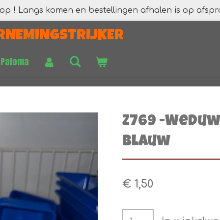
 op ! Langs komen en bestellingen afhalen is op afspr
RNEMINGSTRIJKER
 Paloma
Z769 -Wedu
blauw
€ 1,50