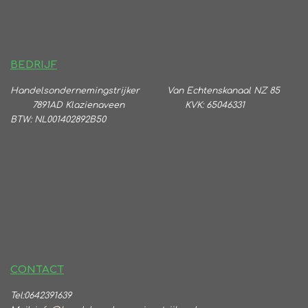
BEDRIJF
Handelsondernemingstrijker
Va
n Echtenskanaal NZ 85
7891AD Klazienaveen KVK: 65046331
BTW:
NL001402892B50
CONTACT
Tel:0642391639