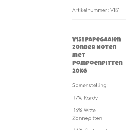
Artikelnummer:
V151
V151 Papegaaien
zonder Noten
met
Pompoenpitten
20kg
Samenstelling
:
17% Kardy
16% Witte
Zonnepitten