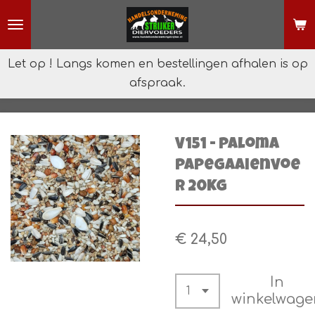
Ga
direct
naar
Let op ! Langs komen en bestellingen afhalen is op
de
afspraak.
hoofdinhoud
V151 - Paloma
Papegaaienvoe
r 20KG
€ 24,50
In
winkelwage