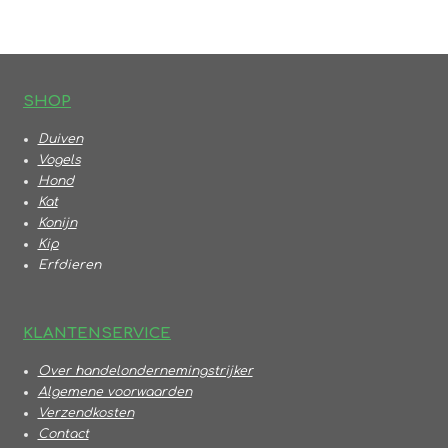
e
l
r
e
n
e
n
S
HOP
Duiven
Vogels
Hond
Kat
Konijn
Kip
Erfdieren
KLANTENSERVICE
Over handelondernemingstrijker
Algemene voorwaarden
Verzendkosten
Contact