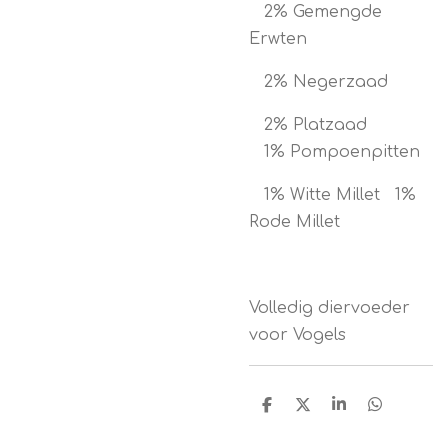
2% Gemengde
Erwten
2% Negerzaad
2% Platzaad
1% Pompoenpitten
1% Witte Millet
1%
Rode Millet
Volledig diervoeder
voor Vogels
D
D
S
D
e
e
h
e
l
e
a
l