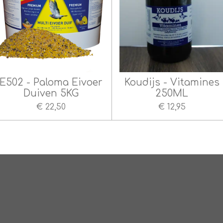
E502 - Paloma Eivoer
Koudijs - Vitamines
Duiven 5KG
250ML
€ 22,50
€ 12,95