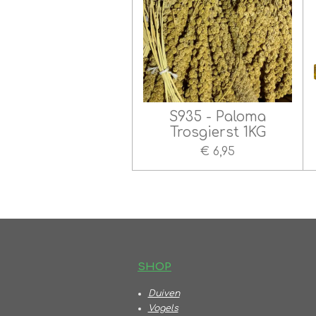
S935 - Paloma
Trosgierst 1KG
€ 6,95
S
HOP
Duiven
Vogels