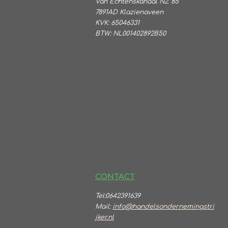
Va
n Echtenskanaal NZ 85
7891AD Klazienaveen
KVK: 65046331
BTW:
NL001402892B50
CONTACT
Tel:0642391639
Mail:
info@handelsondernemingstri
jker.nl